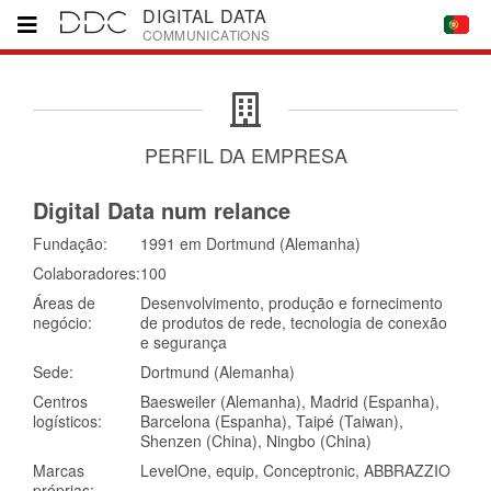
DIGITAL DATA
COMMUNICATIONS
Home
PERFIL DA EMPRESA
Marcas
Digital Data num relance
Parceiros
Fundação:
1991 em Dortmund (Alemanha)
Colaboradores:
100
Áreas de
Desenvolvimento, produção e fornecimento
Downloads
negócio:
de produtos de rede, tecnologia de conexão
e segurança
Sede:
Dortmund (Alemanha)
Empresa
Centros
Baesweiler (Alemanha), Madrid (Espanha),
logísticos:
Barcelona (Espanha), Taipé (Taiwan),
Contacto
Shenzen (China), Ningbo (China)
Marcas
LevelOne, equip, Conceptronic, ABBRAZZIO
próprias: