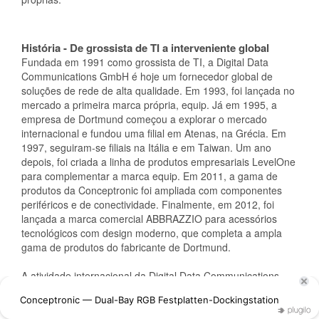
História - De grossista de TI a interveniente global
Fundada em 1991 como grossista de TI, a Digital Data
Communications GmbH é hoje um fornecedor global de
soluções de rede de alta qualidade. Em 1993, foi lançada no
mercado a primeira marca própria, equip. Já em 1995, a
empresa de Dortmund começou a explorar o mercado
internacional e fundou uma filial em Atenas, na Grécia. Em
1997, seguiram-se filiais na Itália e em Taiwan. Um ano
depois, foi criada a linha de produtos empresariais LevelOne
para complementar a marca equip. Em 2011, a gama de
produtos da Conceptronic foi ampliada com componentes
periféricos e de conectividade. Finalmente, em 2012, foi
lançada a marca comercial ABBRAZZIO para acessórios
tecnológicos com design moderno, que completa a ampla
gama de produtos do fabricante de Dortmund.
A atividade internacional da Digital Data Communications
GmbH avança constantemente. Assim, inúmeros parceiros
de distribuição em todo o mundo garantem um crescimento
contínuo e o cumprimento dos requisitos regionais.