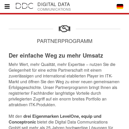
DIGITAL DATA
COMMUNICATIONS
Home
PARTNERPROGRAMM
Marken
Der einfache Weg zu mehr Umsatz
Partner
Mehr Wert, mehr Qualität, mehr Expertise – nutzen Sie die
Gelegenheit für eine echte Partnerschaft mit einem
zuverlässigen und international etablierten Player im ITK-
Downloads
Markt und öffnen Sie den Weg zu einer neuen gemeinsamen
Erfolgsgeschichte. Unser Partnerprogramm bringt Ihnen als
registrierter Fachhändler langfristige Vorteile durch
Unternehmen
privilegierten Zugriff auf ein enorm breites Portfolio an
attraktiven ITK-Produkten.
Kontakt
drei Eigenmarken LevelOne, equip und
Mit den
Conceptronic
bietet die Digital Data Communications
GmbH seit mehr als 25 Jahren hochwertige Lösungen für