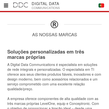
DIGITAL DATA
COMMUNICATIONS
Home
AS NOSSAS MARCAS
Marcas
Soluções personalizadas em três
Parceiros
marcas próprias
A Digital Data Communications é especialista em soluções
Downloads
de rede integrais e personalizadas. O especialista em TI
oferece aos seus clientes produtos fiáveis, inovadores e com
design moderno, bem como acessórios relacionados e um
Empresa
serviço comprometido com uma excelente relação
qualidade/preço.
Contacto
A empresa oferece componentes de alta qualidade com as
três marcas próprias LevelOne, equip e Conceptronic. Com
o objetivo de proporcionar a ligação ideal – desde uma